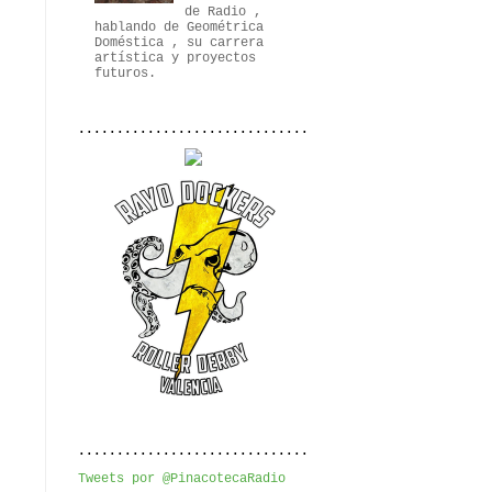
de Radio ,
hablando de Geométrica
Doméstica , su carrera
artística y proyectos
futuros.
..............................
..............................
Tweets por @PinacotecaRadio