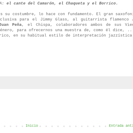
PA:
el cante del Camarón, el Chaqueta y el Borrico.
es su costumbre, lo hace con fundamento. El gran saxofon
clusiva para el Jimmy Glass, al guitarrista flamenco
Juan Peña
, el Chispa, colaboradores ambos de sus Vie
género, para ofrecernos una muestra de, como él dice, ..
rico, en su habitual estilo de interpretación jazzística
Inicio
Entrada ant