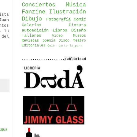
Conciertos
Música
Fanzine
Ilustración
ista
Dibujo
Fotografía
Comic
Juan
Galerías
Pintura
ntos
autoedición
Libros
Diseño
. lo
Talleres
Video
Museos
 del
Revistas
poesía
Disco
Teatro
Editoriales
Quien parte la pana
....................publicidad
igua