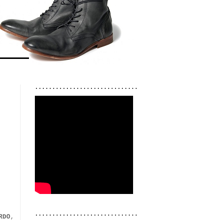
..............................
..............................
RDO
,