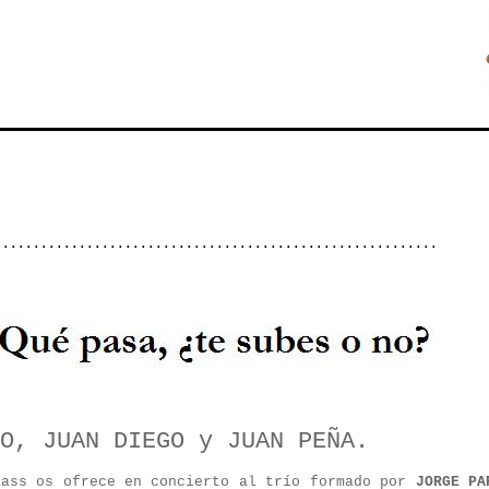
..........................................................
O, JUAN DIEGO y JUAN PEÑA.
ass os ofrece en concierto al trío formado por
JORGE PA