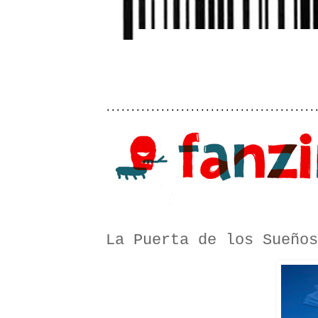
..........................................
La Puerta de los Sueños