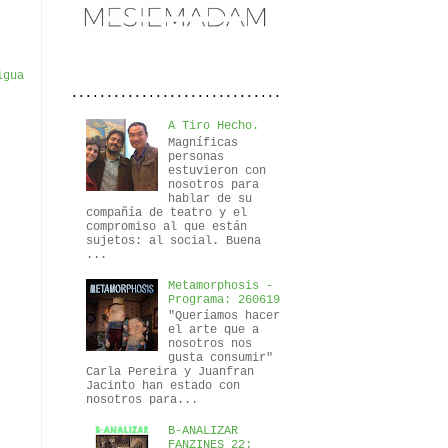
igua
..............................
A Tiro Hecho.
Magníficas
personas
estuvieron con
nosotros para
hablar de su
compañía de teatro y el
compromiso al que están
sujetos: al social. Buena
...
Metamorphosis -
Programa: 260619
"Queríamos hacer
el arte que a
nosotros nos
gusta consumir"
Carla Pereira y Juanfran
Jacinto han estado con
nosotros para...
B-ANALIZAR
FANZINES 22: