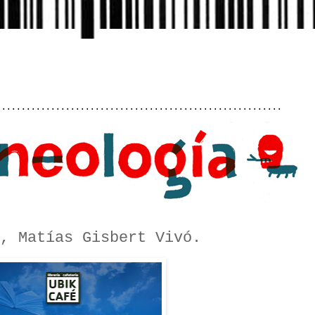
..........................................................
, Matías Gisbert Vivó.