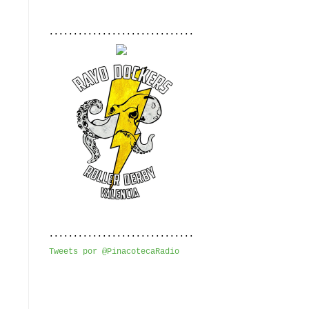
..............................
..............................
Tweets por @PinacotecaRadio