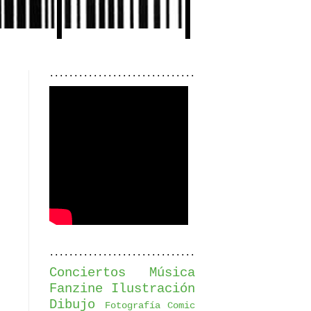
..............................
..............................
Conciertos
Música
Fanzine
Ilustración
Dibujo
Fotografía
Comic