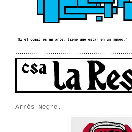
........................................................
Arròs Negre.