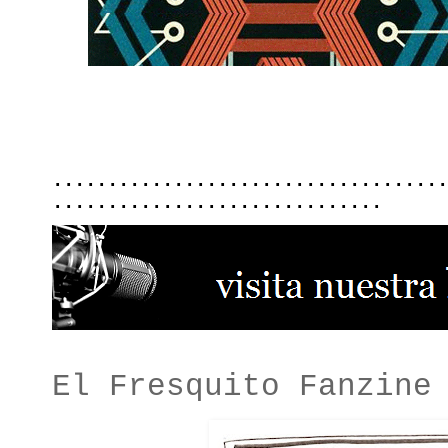
....................................
..............................
El Fresquito Fanzine