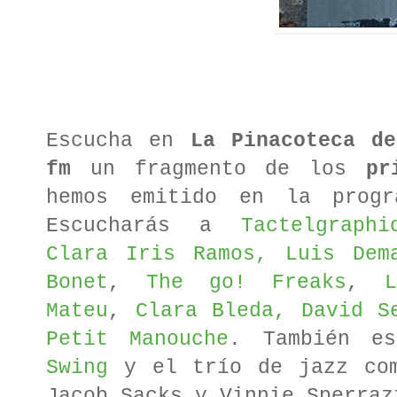
Escucha en
La Pinacoteca d
fm
un fragmento de los
pr
hemos emitido en la progr
Escucharás a
Tactelgraphi
Clara Iris Ramos, Luis Dem
Bonet
,
The go! Freaks
,
L
Mateu
,
Clara Bleda, David S
Petit Manouche
. También e
Swing
y el trío de jazz com
Jacob Sacks y Vinnie Sperraz