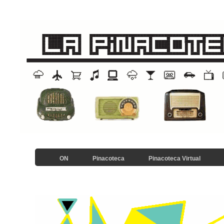
ON
Pinacoteca
Pinacoteca Virtual