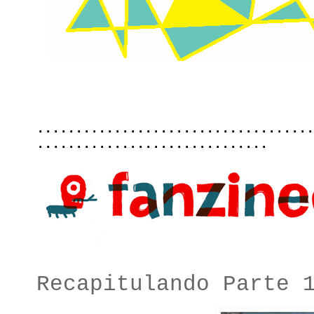
....................................
..............................
Recapitulando Parte 