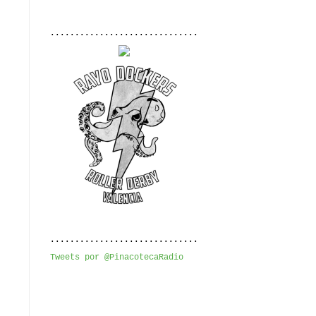
..............................
..............................
Tweets por @PinacotecaRadio