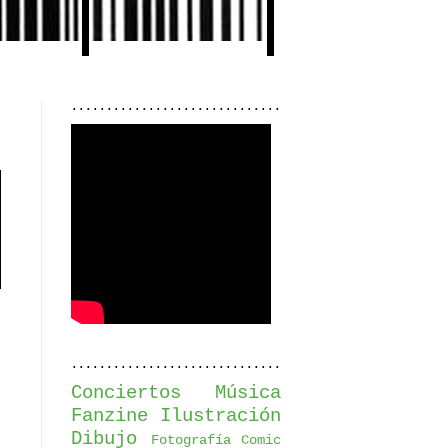
..............................
..............................
Conciertos
Música
Fanzine
Ilustración
Dibujo
Fotografía
Comic