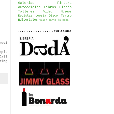
Galerías
Pintura
autoedición
Libros
Diseño
Talleres
Video
Museos
Revistas
poesía
Disco
Teatro
Editoriales
Quien parte la pana
....................publicidad
hevi
spí,
Dall
sing