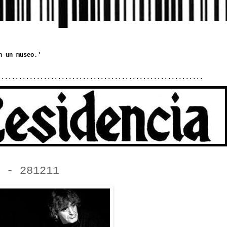
..........................................................
 - 281211