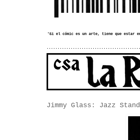
..........................................
Jimmy Glass: Jazz Stand