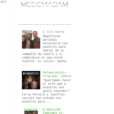
igua
..............................
A Tiro Hecho.
Magníficas
personas
estuvieron con
nosotros para
hablar de su
compañía de teatro y el
compromiso al que están
sujetos: al social. Buena
...
Metamorphosis -
Programa: 260619
"Queríamos hacer
el arte que a
nosotros nos
gusta consumir"
Carla Pereira y Juanfran
Jacinto han estado con
nosotros para...
B-ANALIZAR
FANZINES 22: