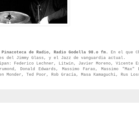
 Pinacoteca de Radio, Radio Godella 98.o fm.
En el que C
es del Jimmy Glass, y el Jazz de vanguardia actual.
ipan: Federico Lechner, Litwin, Javier Moreno, Vicente E
rumond, Donald Edwards, Massimo Farao, Massimo "Max" 
en Monder, Ted Poor, Rob Gracía, Masa Kamaguchi, Rus Los