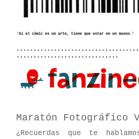
....................................
..............................
Maratón Fotográfico 
¿Recuerdas que te habla