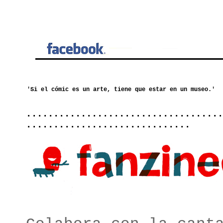
....................................
..............................