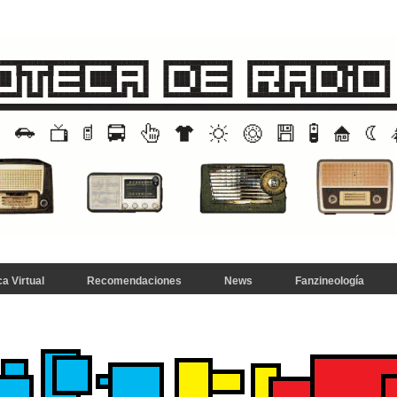
a Virtual
Recomendaciones
News
Fanzineología