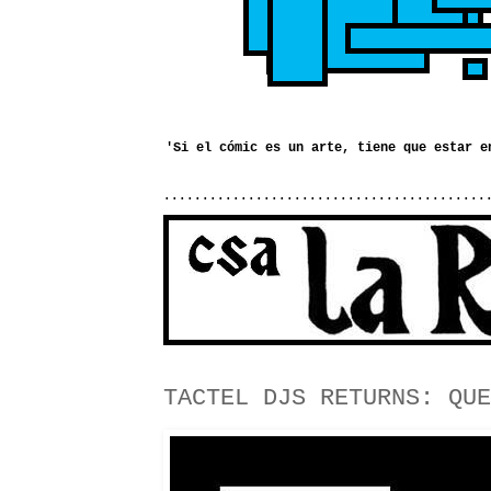
..........................................
TACTEL DJS RETURNS: QUE