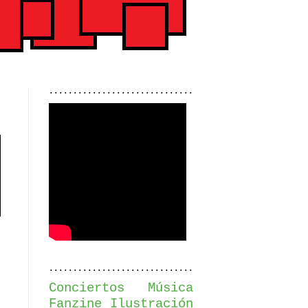
..............................
..............................
Conciertos
Música
Fanzine
Ilustración