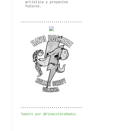
artística y proyectos
futuros.
..............................
..............................
Tweets por @PinacotecaRadio