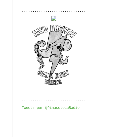
..............................
..............................
Tweets por @PinacotecaRadio