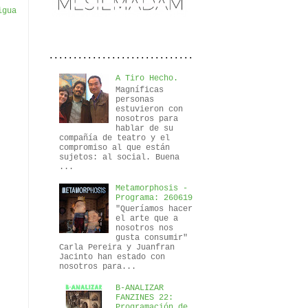
igua
..............................
A Tiro Hecho.
Magníficas
personas
estuvieron con
nosotros para
hablar de su
compañía de teatro y el
compromiso al que están
sujetos: al social. Buena
...
Metamorphosis -
Programa: 260619
"Queríamos hacer
el arte que a
nosotros nos
gusta consumir"
Carla Pereira y Juanfran
Jacinto han estado con
nosotros para...
B-ANALIZAR
FANZINES 22:
Programación de