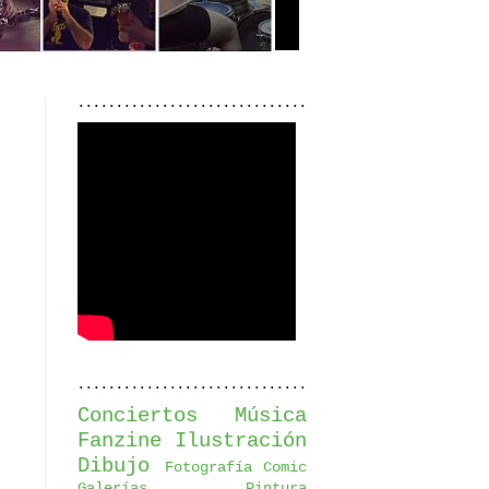
..............................
..............................
Conciertos
Música
Fanzine
Ilustración
Dibujo
Fotografía
Comic
Galerías
Pintura