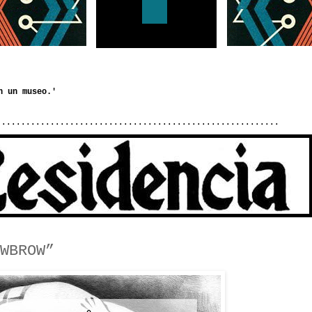
..........................................................
WBROW”