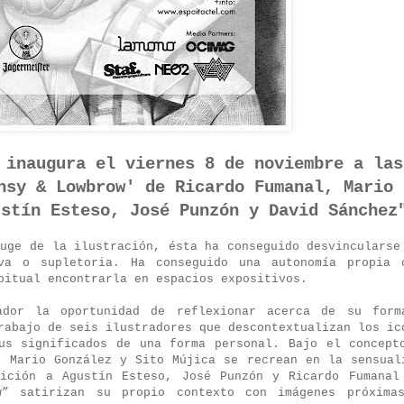
 inaugura el viernes 8 de noviembre a las
nsy & Lowbrow' de Ricardo Fumanal, Mario
ustín Esteso, José Punzón y David Sánchez
auge de la ilustración, ésta ha conseguido desvincularse
va o supletoria. Ha conseguido una autonomía propia 
bitual encontrarla en espacios expositivos.
ador la oportunidad de reflexionar acerca de su form
rabajo de seis ilustradores que descontextualizan los ic
us significados de una forma personal. Bajo el concept
, Mario González y Sito Mújica se recrean en la sensual
sición a Agustín Esteso, José Punzón y Ricardo Fumanal
w” satirizan su propio contexto con imágenes próxima