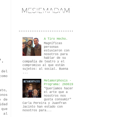
..............................
A Tiro Hecho.
Magníficas
personas
estuvieron con
nosotros para
hablar de su
".
compañía de teatro y el
compromiso al que están
sujetos: al social. Buena
 del
...
como
Metamorphosis -
Programa: 260619
"Queríamos hacer
ato,
el arte que a
onos
nosotros nos
gusta consumir"
o de
Carla Pereira y Juanfran
idad
Jacinto han estado con
 que
nosotros para...
s al