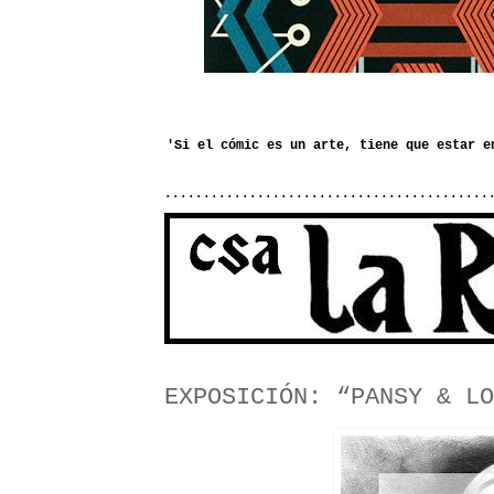
..........................................
EXPOSICIÓN: “PANSY & LO