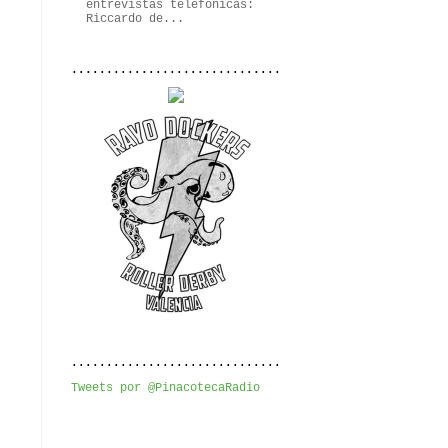
entrevistas telefónicas:
Riccardo de...
..............................
..............................
Tweets por @PinacotecaRadio