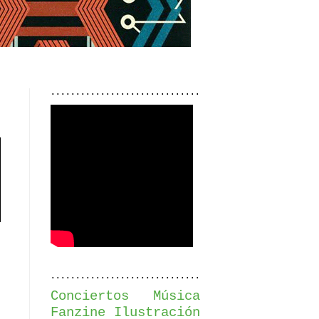
..............................
..............................
Conciertos
Música
Fanzine
Ilustración