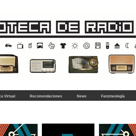
a Virtual
Recomendaciones
News
Fanzineología