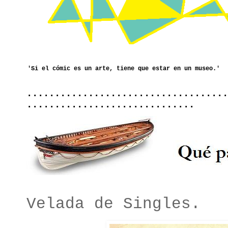
....................................
..............................
Velada de Singles.