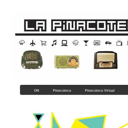
ON
Pinacoteca
Pinacoteca Virtual