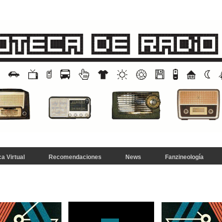
a Virtual
Recomendaciones
News
Fanzineología