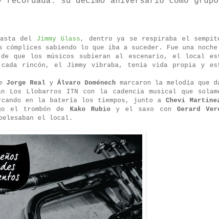
y recordada: su décimo aniversario como grupo
 asta del
Jimmy Glass
, dentro ya se respiraba el sempit
s cómplices sabiendo lo que iba a suceder. Fue una noche
 de que los músicos subieran al escenario, el local es
 cada rincón, el Jimmy vibraba, tenía vida propia y es
de
Jorge Real
y
Álvaro Doménech
marcaron la melodía que d
an Los Llobarros ITN con la cadencia musical que solam
cando en la batería los tiempos, junto a
Chevi Martine
ego el trombón de
Kako Rubio
y el saxo con
Gerard Ver
belesaban el local.