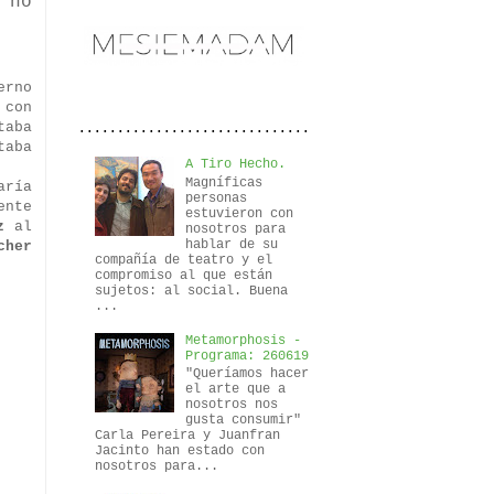
 no
erno
 con
taba
..............................
taba
A Tiro Hecho.
Magníficas
aría
personas
ente
estuvieron con
z
al
nosotros para
hablar de su
cher
compañía de teatro y el
compromiso al que están
sujetos: al social. Buena
...
Metamorphosis -
Programa: 260619
"Queríamos hacer
el arte que a
nosotros nos
gusta consumir"
Carla Pereira y Juanfran
Jacinto han estado con
nosotros para...