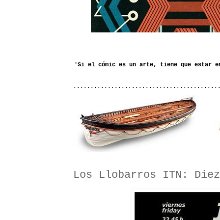
..........................................
Los Llobarros ITN: Diez