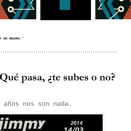
..........................................................
 años nos son nada.