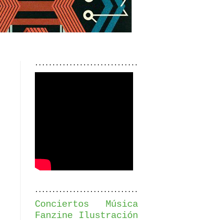
..............................
..............................
Conciertos
Música
Fanzine
Ilustración