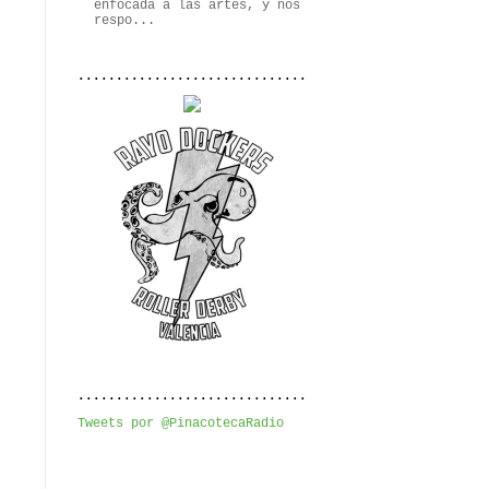
enfocada a las artes, y nos
respo...
..............................
..............................
Tweets por @PinacotecaRadio