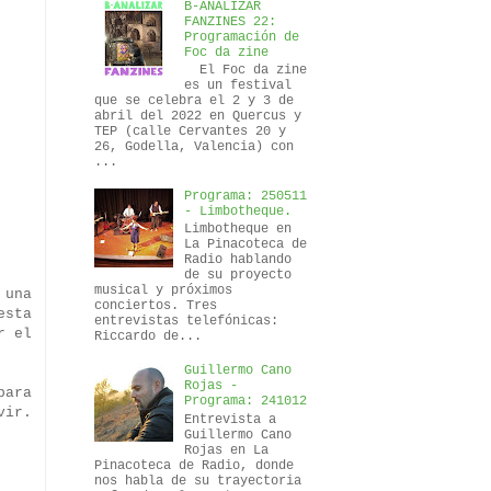
B-ANALIZAR
FANZINES 22:
Programación de
Foc da zine
El Foc da zine
es un festival
que se celebra el 2 y 3 de
abril del 2022 en Quercus y
TEP (calle Cervantes 20 y
26, Godella, Valencia) con
...
Programa: 250511
- Limbotheque.
Limbotheque en
La Pinacoteca de
Radio hablando
de su proyecto
musical y próximos
 una
conciertos. Tres
esta
entrevistas telefónicas:
r el
Riccardo de...
Guillermo Cano
Rojas -
ara
Programa: 241012
vir.
Entrevista a
Guillermo Cano
Rojas en La
Pinacoteca de Radio, donde
nos habla de su trayectoria