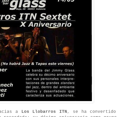
racias a
Los Llobarros ITN
, se ha convertido