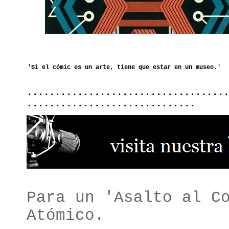
....................................
..............................
Para un 'Asalto al C
Atómico.