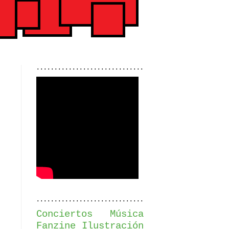
..............................
..............................
Conciertos
Música
Fanzine
Ilustración