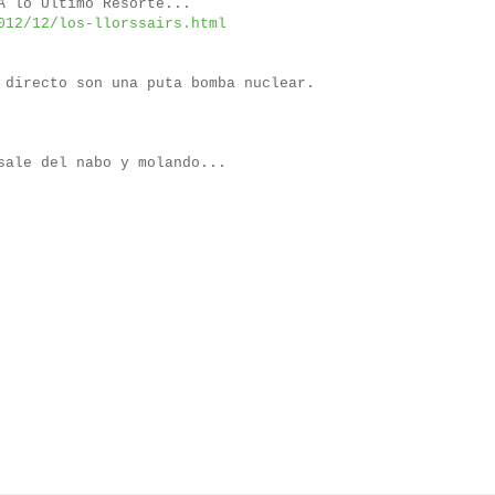
A lo Último Resorte...
012/12/los-llorssairs.html
 directo son una puta bomba nuclear.
sale del nabo y molando...