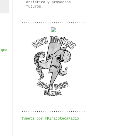
artística y proyectos
futuros.
..............................
igua
..............................
Tweets por @PinacotecaRadio