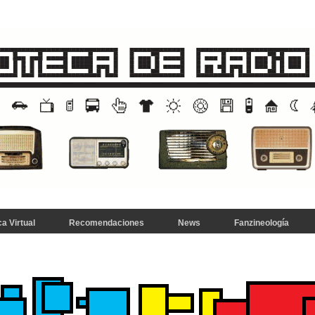
a Virtual
Recomendaciones
News
Fanzineología