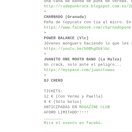
Una caña de banda de punk de verdad. 
http://rudepunkrock.blogspot.com.es/2
+
CHARNADO (Granada)
Peña de Copycats con tía al micro. En
https://www.facebook.com/charnadopunk
+
POWER BALANCE (Vlc)
Jóvenes monguers haciendo lo que les 
https://youtu.be/b0BhgOUklGc
+
JUANITO ONE MOUTH BAND (La Malva)
Un crack, solo ante el peligro...
https://myspace.com/juanitowau
+
DJ CHEKO
TICKETS:
12 € (Con Vermú y Paella)
8 € (Sólo bolos)
ANTICIPADAS EN
MAGAZINE CLUB
AFORO LIMITADO!!!!!
________
Mira el evento en facebú.