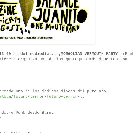
12:00 h. del mediodía
...
¡MONGOLIAN VERMOUTH PARTY!
(Pun
alencia
organiza uno de los guateques más dementes con
arcado uno de los jodidos discos del puto año.
album/futuro-terror-futuro-terror-lp
rdcore-Punk desde Barna.
/