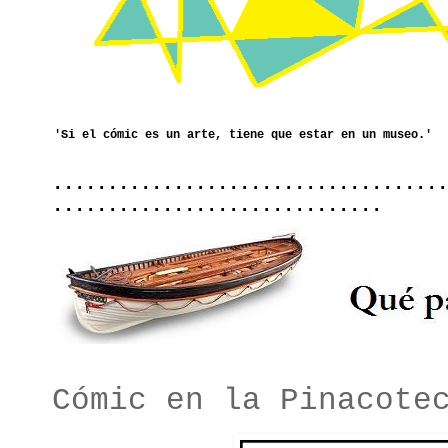
....................................
..............................
Cómic en la Pinacote