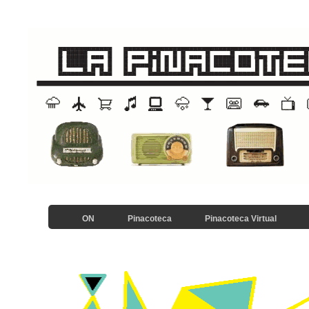
ON
Pinacoteca
Pinacoteca Virtual