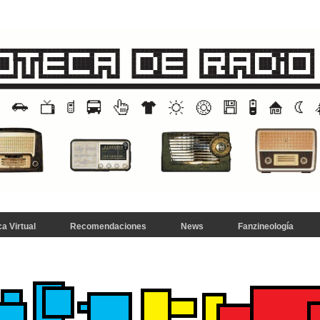
a Virtual
Recomendaciones
News
Fanzineología