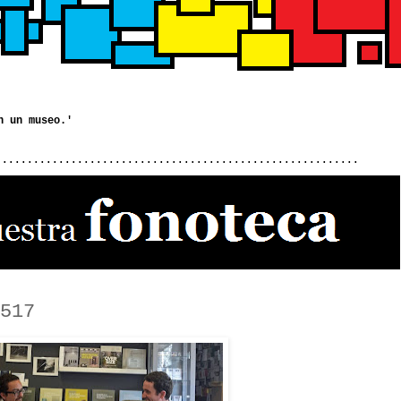
..........................................................
517