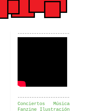
..............................
..............................
Conciertos
Música
Fanzine
Ilustración