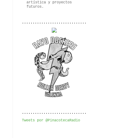
artística y proyectos
futuros.
..............................
..............................
Tweets por @PinacotecaRadio