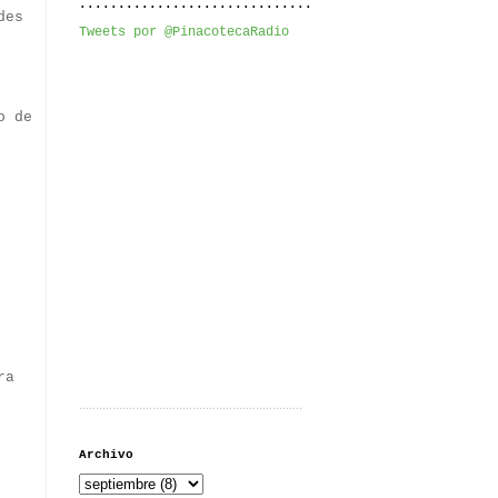
..............................
des
Tweets por @PinacotecaRadio
o de
ra
...................................................................
Archivo