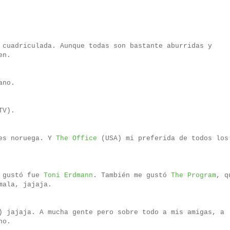
 cuadriculada. Aunque todas son bastante aburridas y
en.
ano.
TV).
tes noruega. Y
The Office
(USA) mi preferida de todos los
e gustó fue
Toni Erdmann
. También me gustó
The Program
, q
mala, jajaja.
) jajaja. A mucha gente pero sobre todo a mis amigas, a
ho.