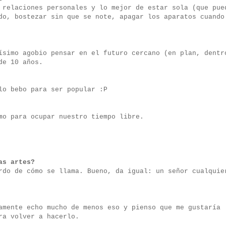
 relaciones personales y lo mejor de estar sola (que pue
do, bostezar sin que se note, apagar los aparatos cuando
ísimo agobio pensar en el futuro cercano (en plan, dentr
de 10 años.
lo bebo para ser popular :P
mo para ocupar nuestro tiempo libre.
as artes?
rdo de cómo se llama. Bueno, da igual: un señor cualquie
amente echo mucho de menos eso y pienso que me gustaría
ra volver a hacerlo.