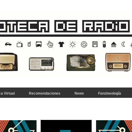
a Virtual
Recomendaciones
News
Fanzineología