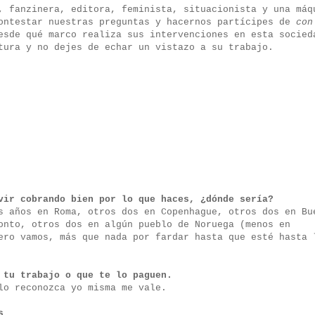
, fanzinera, editora, feminista, situacionista y una máq
contestar nuestras preguntas y hacernos partícipes de
con
esde qué marco realiza sus intervenciones en esta socied
tura y no dejes de echar un vistazo a su trabajo.
vir cobrando bien por lo que haces, ¿dónde sería?
s años en Roma, otros dos en Copenhague, otros dos en Bu
onto, otros dos en algún pueblo de Noruega (menos en
ero vamos, más que nada por fardar hasta que esté hasta 
 tu trabajo o que te lo paguen.
lo reconozca yo misma me vale.
s