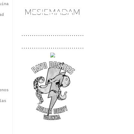
uina
ad
..............................
..............................
enos
las