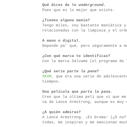
Qué dices de lo
underground
.
Pues que es lo mejor que existe.
¿Tienes alguna manía?
Tengo miles, soy bastante maniática y
relacionadas con la limpieza y el ord
A mano o digital.
Depende pa’ qué, pero seguramente a m
¿Con qué marca te identificas?
Con la marca Sálvame (el programa de 
¿Qué serie
parte la pana
?
SKAM
, que era una serie de adolescen
tiempos.
Una película que
parta la pana
.
Creo que la última peli que vi que m
va de Lance Armstrong, aunque es muy 
¿A quién admiras?
A Lance Armstrong. ¡Es broma! (¿O no?
todas, me inspiran y me emocionan muc