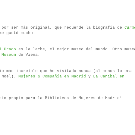
o por ser más original, que recuerde la biografía de
Carm
me gustó mucho.
l Prado
es la leche, el mejor museo del mundo. Otro muse
 Museum
de Viena.
io más increíble que he visitado nunca (al menos lo era
s Noël).
Mujeres & Compañía en Madrid
y
La Caníbal en
cio propio para la Biblioteca de Mujeres de Madrid!