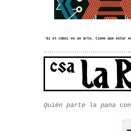
..........................................
Quién parte la pana
con