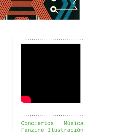
..............................
..............................
Conciertos
Música
Fanzine
Ilustración