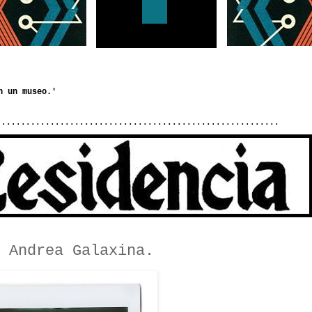
..........................................................
 Andrea Galaxina.