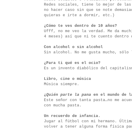
Redes sociales, tiene lo mejor de las
no hacer caso sin que se note demasia
quieras e irte a dormir, etc.)
¿Cómo te ves dentro de 10 años?
Ufff, no me veo la verdad. Me da much
4 meses) así que ni te cuento dentro 
Con alcohol o sin alcohol
Sin alcohol. No me gusta mucho, sólo 
¿Para ti qué es el ocio?
Es un invento diabólico del capitalis
Libro, cine o música
Música siempre.
¿
Quién parte la pana
en el mundo de l
Este señor con tanta pasta…no me acue
con mucha pasta.
Un recuerdo de infancia.
Jugar al fútbol con mi hermano. Últim
volver a tener alguna forma física pa