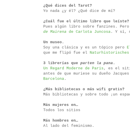
¿Qué dices del Tarot?
Yo nada ¿y él? ¿Qué dice de mí?
¿Cuál fue el último libro que leíste?
Pues algún libro sobre fanzines. Per
de Mairena
de Carlota Juncosa
. Y sí, 
Un museo.
Soy una clásica y es un tópico pero
E
que me flipó fue el
Naturhistorisches
3 librerías que
parten la pana
.
Un Regard Moderne de Paris
, es el sit
antes de que muriese su dueño Jacque
Barcelona
.
¿Más bibliotecas o más wifi gratis?
Más bibliotecas y sobre todo ¡un espa
Más mujeres en…
Todos los sitios
Más hombres en…
Al lado del feminismo.