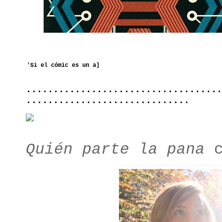
....................................
..............................
Quién parte la pana
c