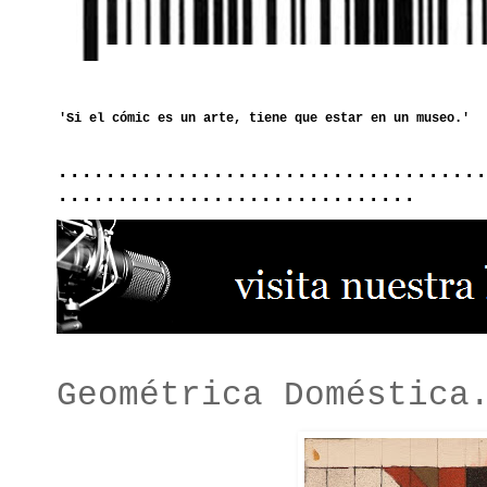
....................................
..............................
Geométrica Doméstica