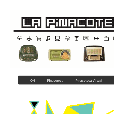
ON
Pinacoteca
Pinacoteca Virtual