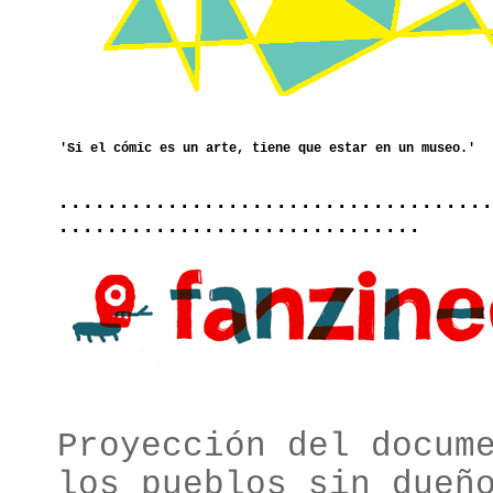
....................................
..............................
Proyección del docum
los pueblos sin dueñ