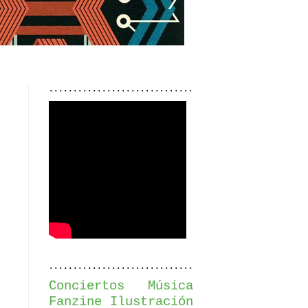
..............................
..............................
Conciertos
Música
Fanzine
Ilustración