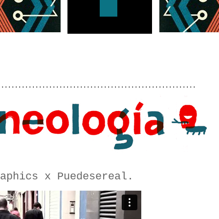
..........................................................
aphics x Puedesereal.