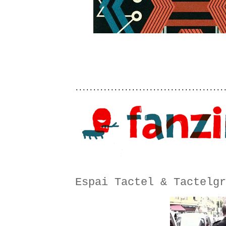
..........................................
Espai Tactel & Tactelgr