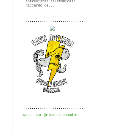
entrevistas telefónicas:
Riccardo de...
..............................
..............................
Tweets por @PinacotecaRadio