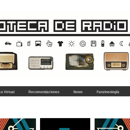
a Virtual
Recomendaciones
News
Fanzineología