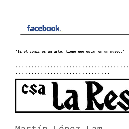
....................................
..............................