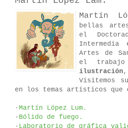
Martín López Lam.
Martín L
bellas arte
el Doctor
Intermedia
Artes de Sa
el trabaj
ilustración
Visitemos s
en los temas artísticos que 
·
Martín López Lum.
·
Bólido de fuego.
·
Laboratorio de gráfica vali