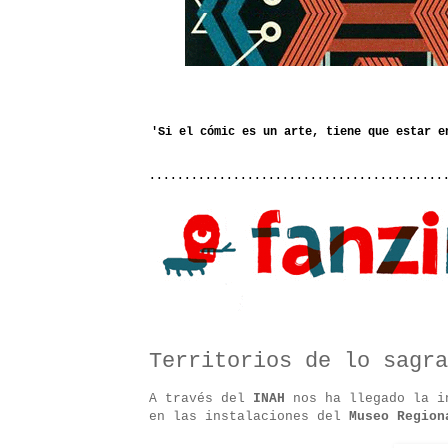
..........................................
Territorios de lo sagra
A través del
INAH
nos ha llegado la in
en las instalaciones del
Museo Region