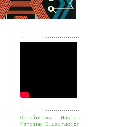
..............................
..............................
bo
Conciertos
Música
Fanzine
Ilustración