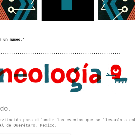
..........................................................
do.
vitación para difundir los eventos que se llevarán a ca
al
de Querétaro, México.