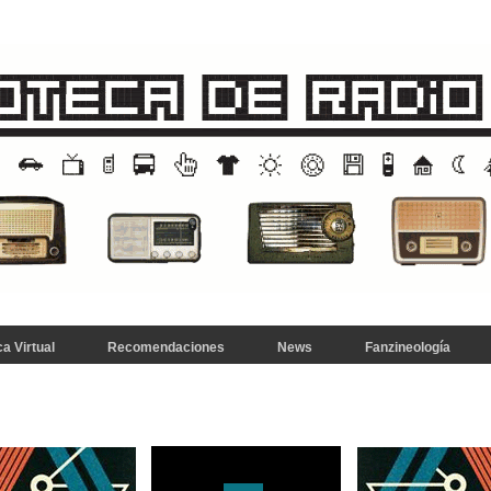
a Virtual
Recomendaciones
News
Fanzineología