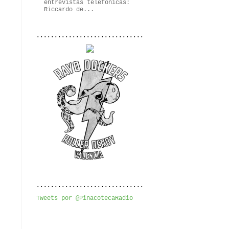
entrevistas telefónicas:
Riccardo de...
..............................
..............................
Tweets por @PinacotecaRadio