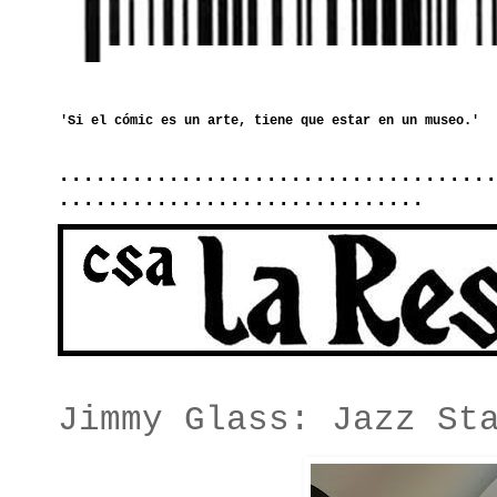
....................................
..............................
Jimmy Glass: Jazz St