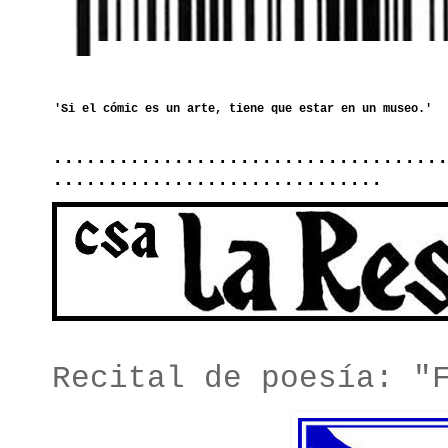
....................................
..............................
Recital de poesía: "