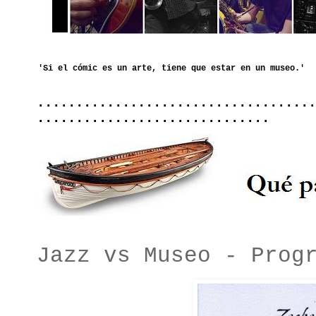
....................................
..............................
Jazz vs Museo - Prog