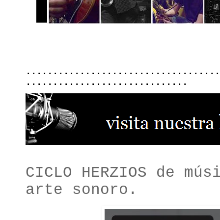
....................................
..............................
CICLO HERZIOS de mús
arte sonoro.