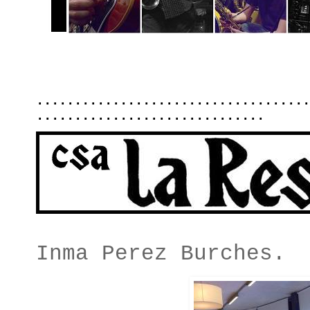
....................................
..............................
Inma Perez Burches.