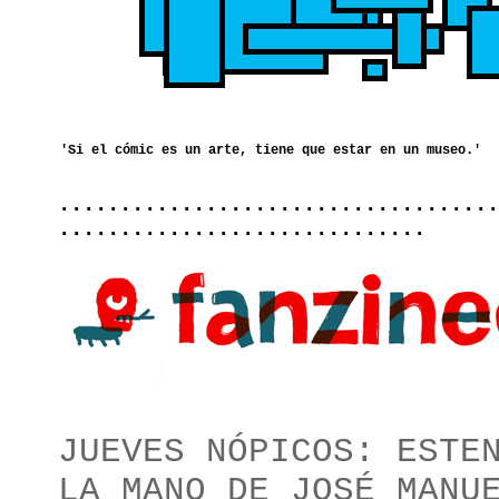
....................................
..............................
JUEVES NÓPICOS: ESTE
LA MANO DE JOSÉ MANU