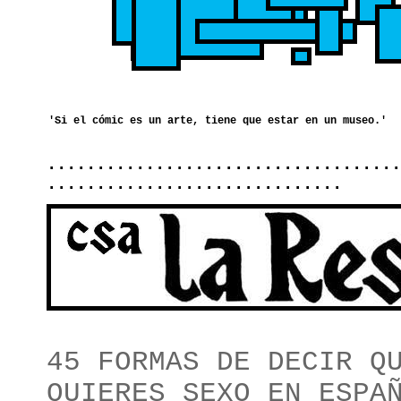
....................................
..............................
45 FORMAS DE DECIR Q
QUIERES SEXO EN ESPA