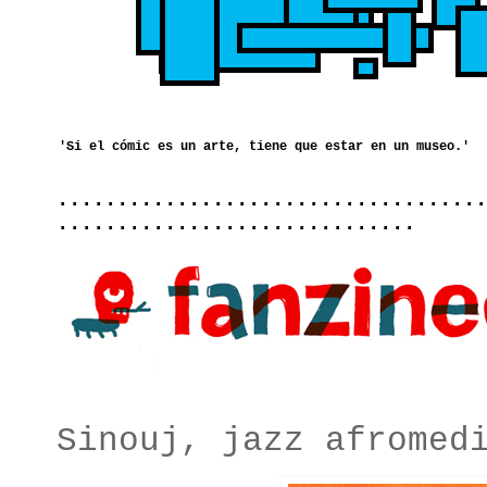
....................................
..............................
Sinouj, jazz afromed