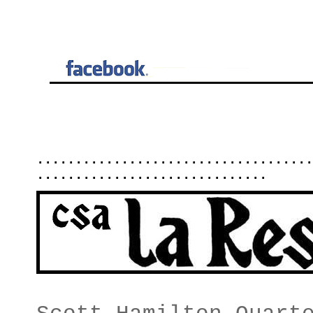
....................................
..............................