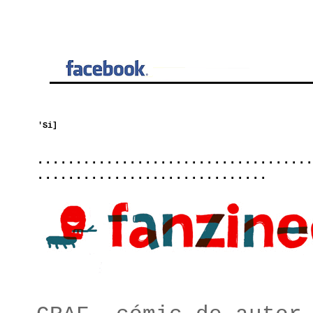
....................................
..............................