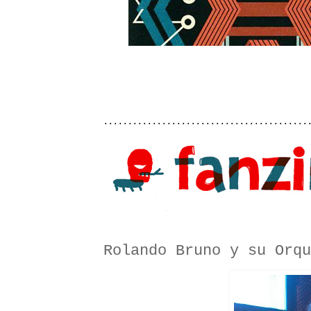
..........................................
Rolando Bruno y su Orqu