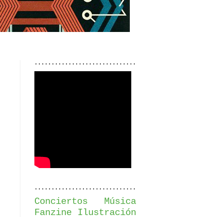
..............................
..............................
Conciertos
Música
Fanzine
Ilustración