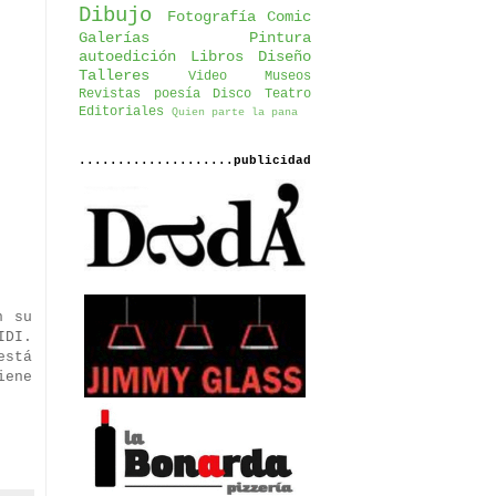
Dibujo
Fotografía
Comic
Galerías
Pintura
autoedición
Libros
Diseño
Talleres
Video
Museos
Revistas
poesía
Disco
Teatro
Editoriales
Quien parte la pana
....................publicidad
n su
IDI.
está
iene