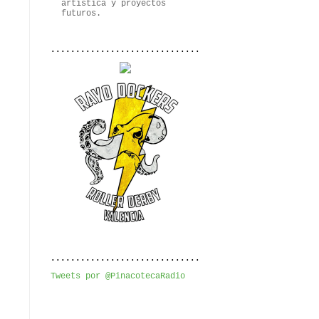
artística y proyectos
futuros.
..............................
..............................
Tweets por @PinacotecaRadio