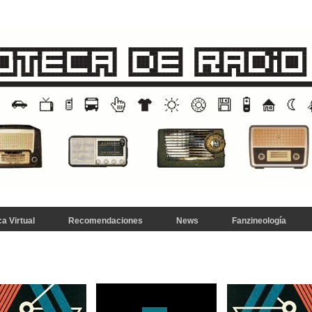
a Virtual
Recomendaciones
News
Fanzineología