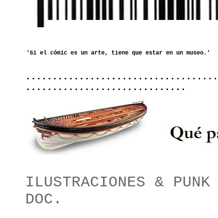
....................................
..............................
ILUSTRACIONES & PUNK
DOC.