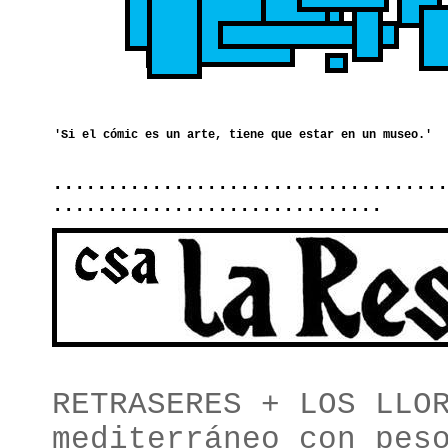
....................................
..............................
RETRASERES + LOS LLO
mediterráneo con pes