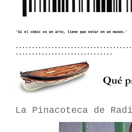
....................................
..............................
La Pinacoteca de Rad