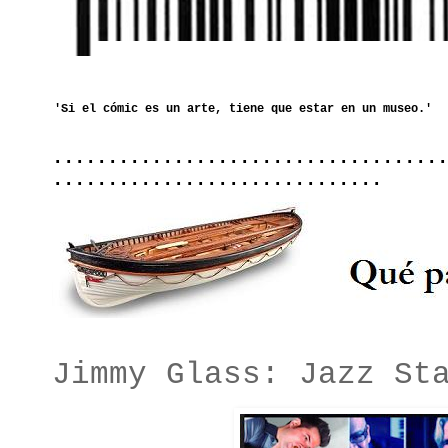
....................................
..............................
Jimmy Glass: Jazz St