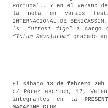
Portugal.. Y en el verano de
la nota en varios fest
INTERNACIONAL DE BENICÀSSIM.
´s:
“Otrosí digo”
a cargo d
“Totum Revolutum”
grabado en
El sábado
18 de febrero 20h
e
c/ Pérez escrich, 17, Valen
integrantes en la
PRESEN
MAGAZINE CLU
B.