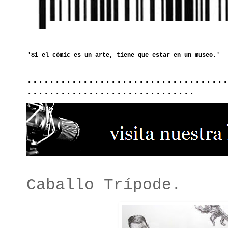
....................................
..............................
Caballo Trípode.