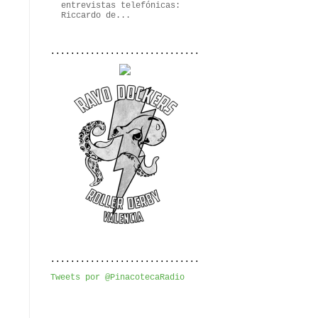
entrevistas telefónicas:
Riccardo de...
..............................
..............................
Tweets por @PinacotecaRadio