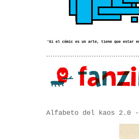
..........................................
Alfabeto del kaos 2.0 -