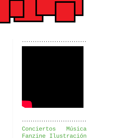
..............................
..............................
Conciertos
Música
Fanzine
Ilustración