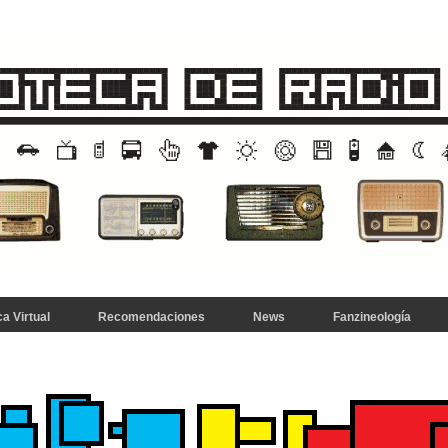
a Virtual
Recomendaciones
News
Fanzineología