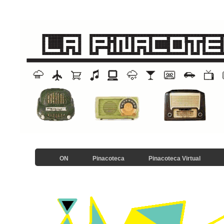
ON
Pinacoteca
Pinacoteca Virtual