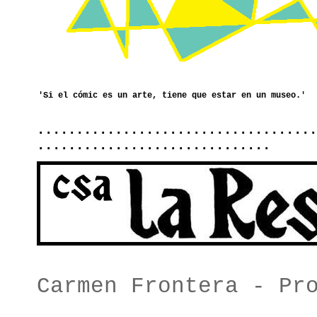
....................................
..............................
Carmen Frontera - Pr