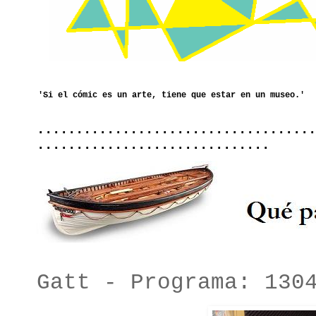
....................................
..............................
Gatt - Programa: 130