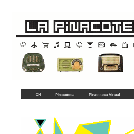
ON
Pinacoteca
Pinacoteca Virtual