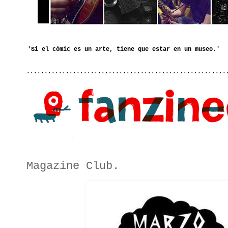
........................................................
Magazine Club.