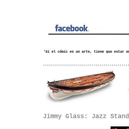
..........................................
Jimmy Glass: Jazz Stand