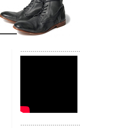
..............................
..............................