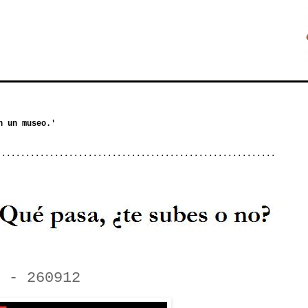
..........................................................
 - 260912