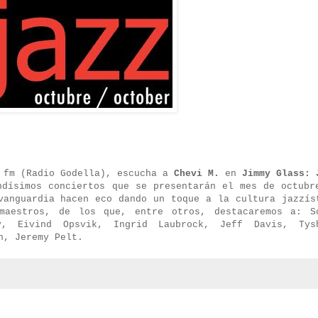
 fm (Radio Godella), escucha a
Chevi M.
en
Jimmy Glass: 
ndísimos conciertos que se presentarán el mes de octubr
vanguardia hacen eco dando un toque a la cultura jazzís
maestros, de los que, entre otros, destacaremos a: S
y, Eivind Opsvik, Ingrid Laubrock, Jeff Davis, Tys
n, Jeremy Pelt.