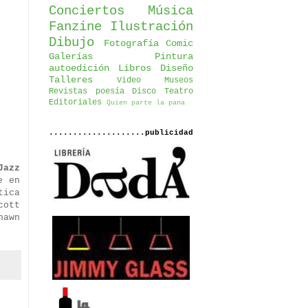
Conciertos
Música
Fanzine
Ilustración
Dibujo
Fotografía
Comic
Galerías
Pintura
autoedición
Libros
Diseño
Talleres
Video
Museos
Revistas
poesía
Disco
Teatro
Editoriales
Quien parte la pana
....................publicidad
Jazz
e en
tica
cott
hawn