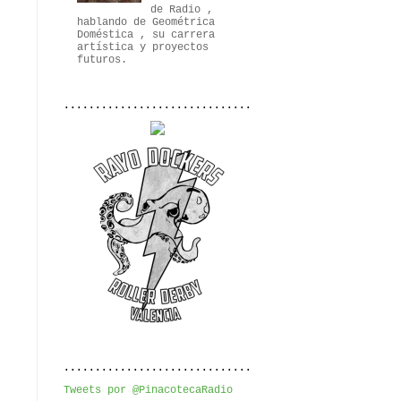
de Radio ,
hablando de Geométrica
Doméstica , su carrera
artística y proyectos
futuros.
..............................
..............................
Tweets por @PinacotecaRadio