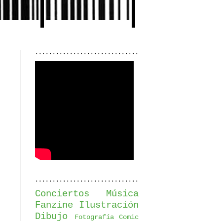
..............................
..............................
Conciertos
Música
Fanzine
Ilustración
Dibujo
Fotografía
Comic