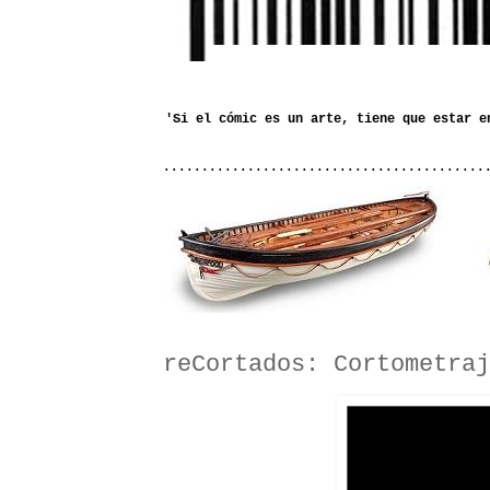
..........................................
reCortados: Cortometraj