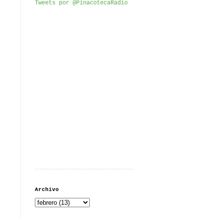
Tweets por @PinacotecaRadio
...................................................................
Archivo