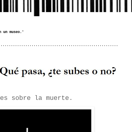
..........................................................
es sobre la muerte.