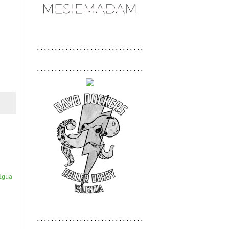
..............................
..............................
igua
..............................