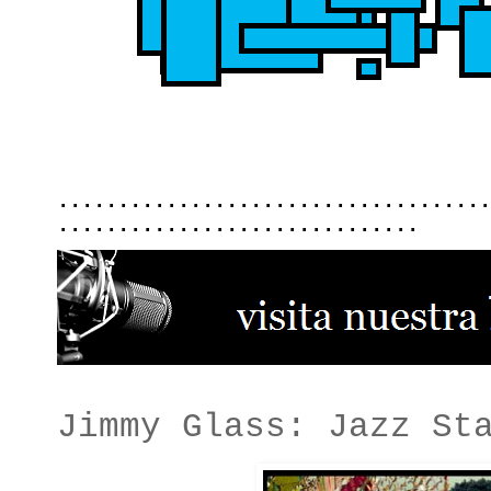
....................................
..............................
Jimmy Glass: Jazz St