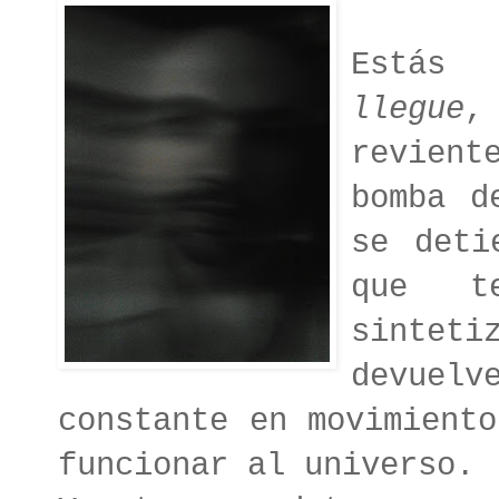
Estás
llegue
,
revien
bomba d
se deti
que t
sintet
devuelv
constante en movimient
funcionar al universo.