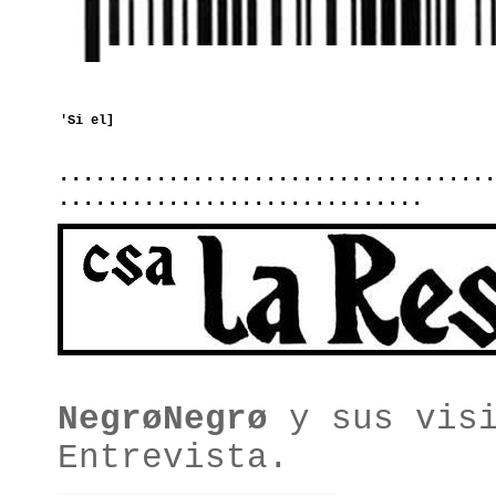
....................................
..............................
NegrøNegrø
y sus visi
Entrevista.