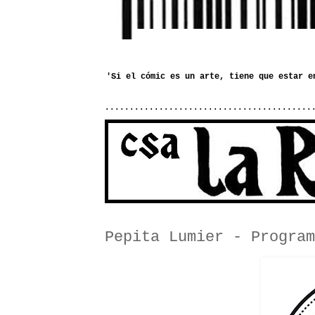
..........................................
Pepita Lumier - Program