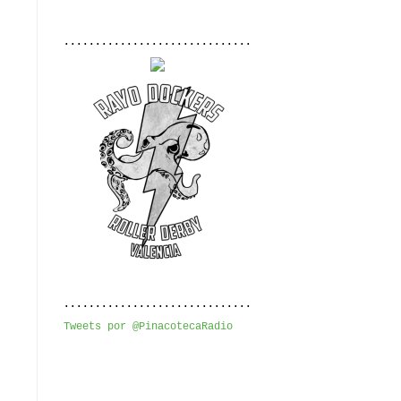
..............................
..............................
Tweets por @PinacotecaRadio