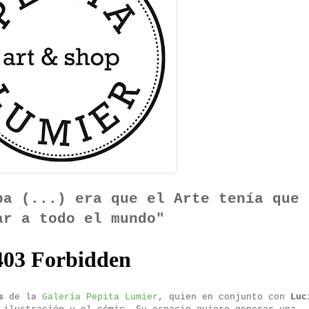
ba (...) era que el Arte tenía que
ar a todo el mundo"
s
de la
Galería Pepita Lumier
, quien en conjunto con
Luc