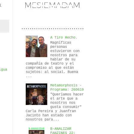
l
..............................
A Tiro Hecho.
Magníficas
personas
estuvieron con
nosotros para
hablar de su
compañía de teatro y el
compromiso al que están
igua
sujetos: al social. Buena
...
Metamorphosis -
Programa: 260619
"Queríamos hacer
el arte que a
nosotros nos
gusta consumir"
Carla Pereira y Juanfran
Jacinto han estado con
nosotros para...
B-ANALIZAR
FANZINES 22: