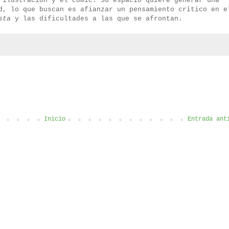
 ilustración y el cómic. Su espacio quiere generar una
d, lo que buscan es afianzar un pensamiento crítico en e
sta
y las dificultades a las que se afrontan.
Inicio
Entrada ant