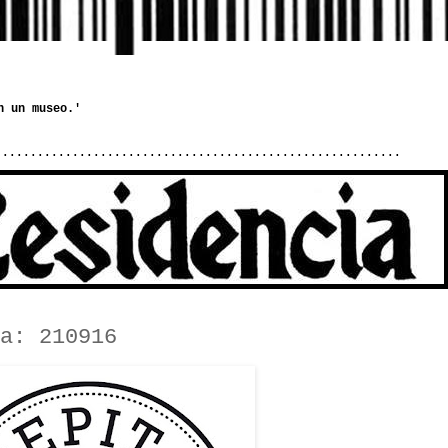
..........................................................
a: 210916