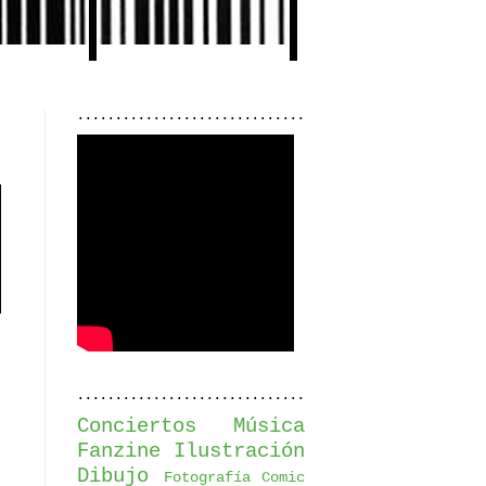
..............................
..............................
Conciertos
Música
Fanzine
Ilustración
Dibujo
Fotografía
Comic