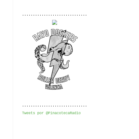
..............................
..............................
Tweets por @PinacotecaRadio