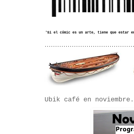
..........................................
Ubik café en noviembre.