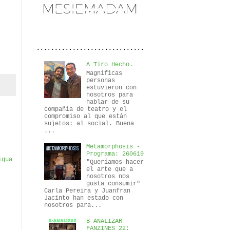
..............................
A Tiro Hecho.
Magníficas
personas
estuvieron con
nosotros para
hablar de su
compañía de teatro y el
compromiso al que están
sujetos: al social. Buena
...
Metamorphosis -
Programa: 260619
igua
"Queríamos hacer
el arte que a
nosotros nos
gusta consumir"
Carla Pereira y Juanfran
Jacinto han estado con
nosotros para...
B-ANALIZAR
FANZINES 22: