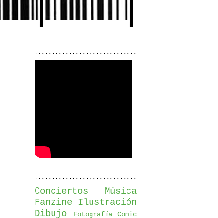
..............................
..............................
Conciertos
Música
Fanzine
Ilustración
Dibujo
Fotografía
Comic